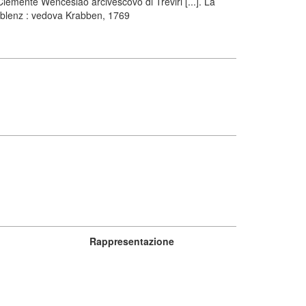
lemente Wenceslao arcivescovo di Treviri [...]. La
 Coblenz : vedova Krabben, 1769
Rappresentazione