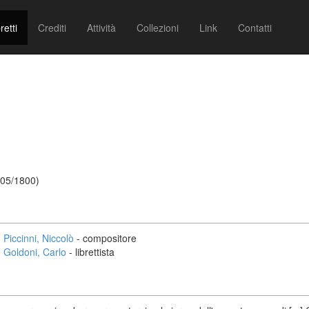
retti
Crediti
Attività
Collezioni
Link
Contatti
/05/1800)
Piccinni, Niccolò
- compositore
Goldoni, Carlo
- librettista