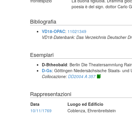
frontespizio
La buona figliuola. Dramma gioco
poesia è del sign. dottor Carlo 
Bibliografia
VD18-OPAC
:
11021349
VD18-Datenbank: Das Verzeichnis Deutscher Dr
Esemplari
D-Btheobald
: Berlin Die Theatersammlung Rai
D-Gs
: Göttingen Niedersächsische Staats- und U
Collocazione:
DD2004 A 357
Rappresentazioni
Data
Luogo ed Edificio
10/11/1769
Coblenza, Ehrenbreitstein