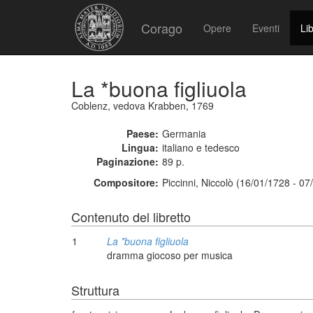
Corago
Opere
Eventi
Lib
La *buona figliuola
Coblenz, vedova Krabben, 1769
Paese:
Germania
Lingua:
italiano e tedesco
Paginazione:
89 p.
Compositore:
Piccinni, Niccolò (16/01/1728 - 07
Contenuto del libretto
1
La *buona figliuola
dramma giocoso per musica
Struttura