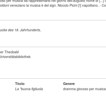
so per musica da rappresentarsi nel giorno dell'augusto nome di [...] C
Goldoni veneziano la musica è del sign. Niccolo Picini [!] napolitano. -
ucke des 18. Jahrhunderts,
ner Theobald
niversitätsbibliothek
Titolo
Genere
La *buona figliuola
dramma giocoso per musica