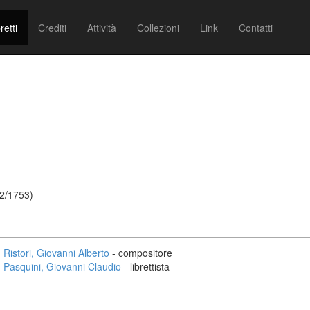
retti
Crediti
Attività
Collezioni
Link
Contatti
02/1753)
Ristori, Giovanni Alberto
- compositore
Pasquini, Giovanni Claudio
- librettista