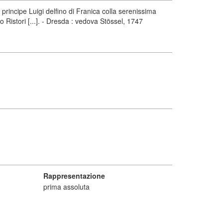
principe Luigi delfino di Franica colla serenissima
o Ristori [...]. - Dresda : vedova Stössel, 1747
Rappresentazione
prima assoluta