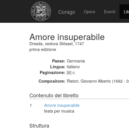
Corago
Opere
Eventi
Lib
Amore insuperabile
Dresda, vedova Stössel, 1747
prima edizione
Paese:
Germania
Lingua:
italiano
Paginazione:
[6] c.
Compositore:
Ristori, Giovanni Alberto (1692 - 
Contenuto del libretto
1
Amore insuperabile
festa per musica
Struttura