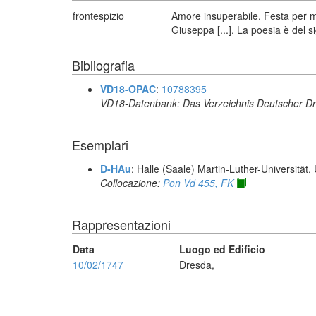
frontespizio
Amore insuperabile. Festa per mu
Giuseppa [...]. La poesia è del si
Bibliografia
VD18-OPAC
:
10788395
VD18-Datenbank: Das Verzeichnis Deutscher Dr
Esemplari
D-HAu
: Halle (Saale) Martin-Luther-Universität
Collocazione:
Pon Vd 455, FK
Rappresentazioni
Data
Luogo ed Edificio
10/02/1747
Dresda,