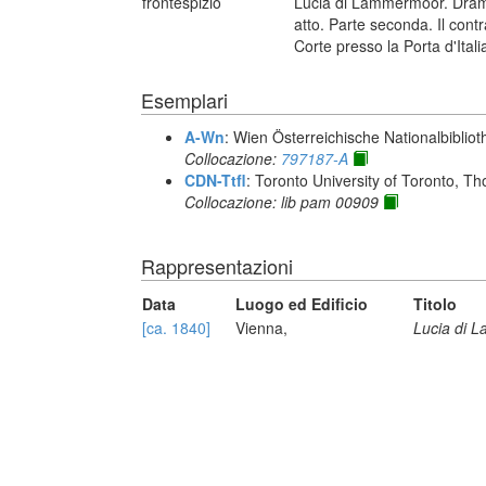
frontespizio
Lucia di Lammermoor. Dramma
atto. Parte seconda. Il contr
Corte presso la Porta d'Itali
Esemplari
A-Wn
: Wien Österreichische Nationalbibliot
Collocazione:
797187-A
CDN-Ttfl
: Toronto University of Toronto, T
Collocazione: lib pam 00909
Rappresentazioni
Data
Luogo ed Edificio
Titolo
[ca. 1840]
Vienna,
Lucia di 