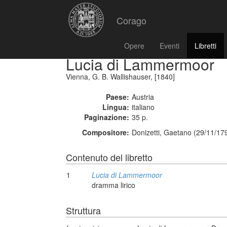
Corago
Opere
Eventi
Libretti
Lucia di Lammermoor
Vienna, G. B. Wallishauser, [1840]
Paese:
Austria
Lingua:
italiano
Paginazione:
35 p.
Compositore:
Donizetti, Gaetano (29/11/17
Contenuto del libretto
1
Lucia di Lammermoor
dramma lirico
Struttura