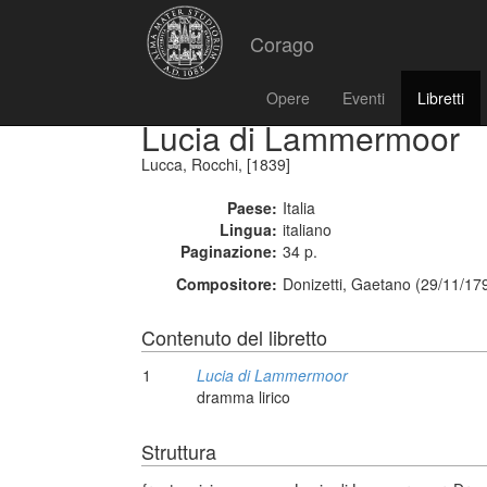
Corago
Opere
Eventi
Libretti
Lucia di Lammermoor
Lucca, Rocchi, [1839]
Paese:
Italia
Lingua:
italiano
Paginazione:
34 p.
Compositore:
Donizetti, Gaetano (29/11/17
Contenuto del libretto
1
Lucia di Lammermoor
dramma lirico
Struttura