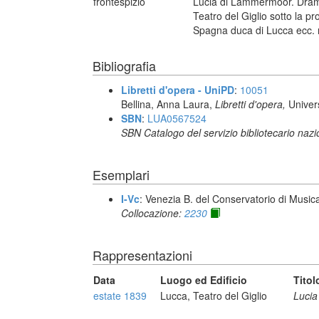
frontespizio
Lucia di Lammermoor. Dramma
Teatro del Giglio sotto la p
Spagna duca di Lucca ecc. n
Bibliografia
Libretti d'opera - UniPD
:
10051
Bellina, Anna Laura,
Libretti d'opera,
Univer
SBN
:
LUA0567524
SBN Catalogo del servizio bibliotecario naz
Esemplari
I-Vc
: Venezia B. del Conservatorio di Musi
Collocazione:
2230
Rappresentazioni
Data
Luogo ed Edificio
Titol
estate 1839
Lucca, Teatro del Giglio
Luci