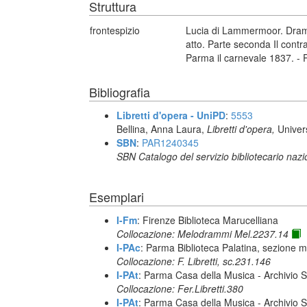
Struttura
frontespizio
Lucia di Lammermoor. Dramma
atto. Parte seconda Il contr
Parma il carnevale 1837. - 
Bibliografia
Libretti d'opera - UniPD
:
5553
Bellina, Anna Laura,
Libretti d'opera,
Univer
SBN
:
PAR1240345
SBN Catalogo del servizio bibliotecario naz
Esemplari
I-Fm
: Firenze Biblioteca Marucelliana
Collocazione: Melodrammi Mel.2237.14
I-PAc
: Parma Biblioteca Palatina, sezione m
Collocazione: F. Libretti, sc.231.146
I-PAt
: Parma Casa della Musica - Archivio S
Collocazione: Fer.Libretti.380
I-PAt
: Parma Casa della Musica - Archivio S