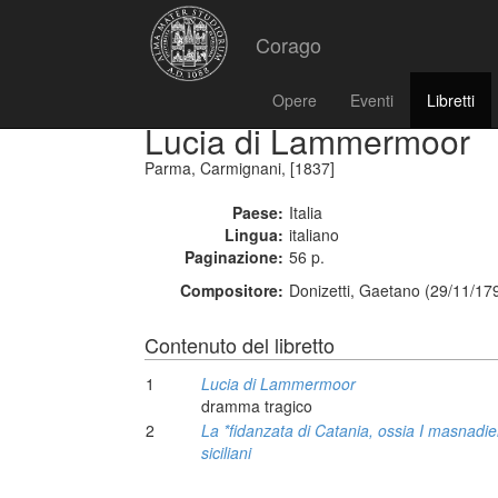
Corago
Opere
Eventi
Libretti
Lucia di Lammermoor
Parma, Carmignani, [1837]
Paese:
Italia
Lingua:
italiano
Paginazione:
56 p.
Compositore:
Donizetti, Gaetano (29/11/17
Contenuto del libretto
1
Lucia di Lammermoor
dramma tragico
2
La *fidanzata di Catania, ossia I masnadie
siciliani