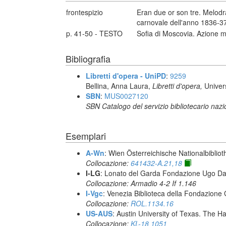
frontespizio
Eran due or son tre. Melodra
carnovale dell'anno 1836-37.
p. 41-50 - TESTO
Sofia di Moscovia. Azione m
Bibliografia
Libretti d'opera - UniPD
:
9259
Bellina, Anna Laura,
Libretti d'opera,
Univer
SBN
:
MUS0027120
SBN Catalogo del servizio bibliotecario naz
Esemplari
A-Wn
: Wien Österreichische Nationalbibliot
Collocazione:
641432-A.21,18
I-LG
: Lonato del Garda Fondazione Ugo Da
Collocazione: Armadio 4-2 If 1.146
I-Vgc
: Venezia Biblioteca della Fondazione 
Collocazione:
ROL.1134.16
US-AUS
: Austin University of Texas. The
Collocazione:
KL-18 1051