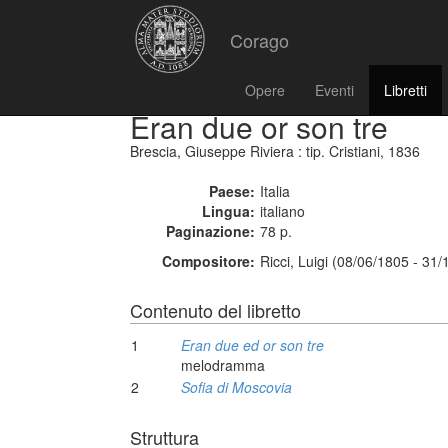
Corago
Opere
Eventi
Libretti
Eran due or son tre
Brescia, Giuseppe Riviera : tip. Cristiani, 1836
Paese:
Italia
Lingua:
italiano
Paginazione:
78 p.
Compositore:
Ricci, Luigi (08/06/1805 - 31
Contenuto del libretto
1
Eran due ed or son tre
melodramma
2
Sofia di Moscovia
Struttura