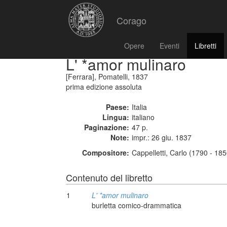
Corago
Opere
Eventi
Libretti
L' *amor mulinaro
[Ferrara], Pomatelli, 1837
prima edizione assoluta
Paese:
Italia
Lingua:
italiano
Paginazione:
47 p.
Note:
impr.: 26 giu. 1837
Compositore:
Cappelletti, Carlo (1790 - 185
Contenuto del libretto
1
L' *amor mulinaro
burletta comico-drammatica