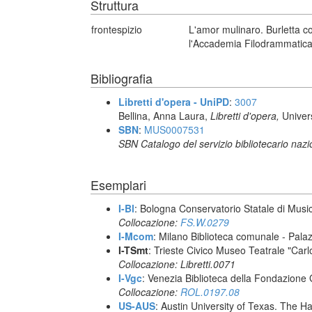
Struttura
frontespizio
L'amor mulinaro. Burletta
l'Accademia Filodrammatica d
Bibliografia
Libretti d'opera - UniPD
:
3007
Bellina, Anna Laura,
Libretti d'opera,
Univer
SBN
:
MUS0007531
SBN Catalogo del servizio bibliotecario naz
Esemplari
I-Bl
: Bologna Conservatorio Statale di Music
Collocazione:
FS.W.0279
I-Mcom
: Milano Biblioteca comunale - Pal
I-TSmt
: Trieste Civico Museo Teatrale "Carl
Collocazione: Libretti.0071
I-Vgc
: Venezia Biblioteca della Fondazione 
Collocazione:
ROL.0197.08
US-AUS
: Austin University of Texas. The