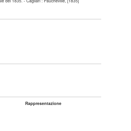
le del 1835. - Cagliari : Paucheville, [1835]
Rappresentazione