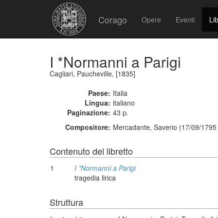
Corago
Opere
Eventi
Lib
I *Normanni a Parigi
Cagliari, Paucheville, [1835]
Paese:
Italia
Lingua:
italiano
Paginazione:
43 p.
Compositore:
Mercadante, Saverio (17/09/1795 
Contenuto del libretto
1
I *Normanni a Parigi
tragedia lirica
Struttura