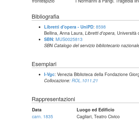
frontespizio
I Normanni a Parigi. Tragedia lir
Bibliografia
Libretti d'opera - UniPD
:
8598
Bellina, Anna Laura,
Libretti d'opera,
Università 
SBN
:
MUS0025813
SBN Catalogo del servizio bibliotecario nazional
Esemplari
I-Vgc
: Venezia Biblioteca della Fondazione Giorg
Collocazione:
ROL.1011.21
Rappresentazioni
Data
Luogo ed Edificio
carn. 1835
Cagliari, Teatro Civico