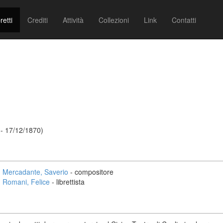
retti
Crediti
Attività
Collezioni
Link
Contatti
- 17/12/1870)
Mercadante, Saverio
- compositore
Romani, Felice
- librettista