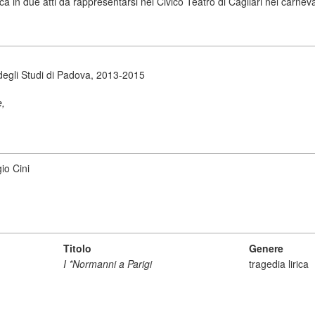
ica in due atti da rappresentarsi nel Civico Teatro di Cagliari nel carneva
degli Studi di Padova, 2013-2015
e,
io Cini
Titolo
Genere
I *Normanni a Parigi
tragedia lirica