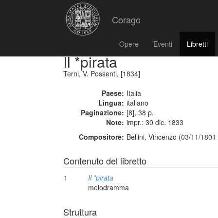
Corago
Opere
Eventi
Libretti
Il *pirata
Terni, V. Possenti, [1834]
Paese:
Italia
Lingua:
italiano
Paginazione:
[8], 38 p.
Note:
impr.: 30 dic. 1833
Compositore:
Bellini, Vincenzo (03/11/1801
Contenuto del libretto
1
Il *pirata
melodramma
Struttura