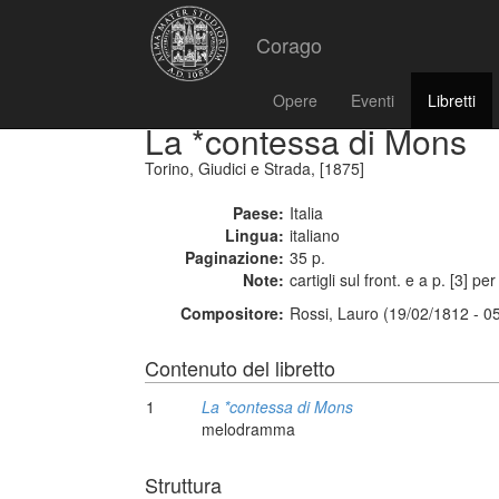
Corago
Opere
Eventi
Libretti
La *contessa di Mons
Torino, Giudici e Strada, [1875]
Paese:
Italia
Lingua:
italiano
Paginazione:
35 p.
Note:
cartigli sul front. e a p. [3] per
Compositore:
Rossi, Lauro (19/02/1812 - 0
Contenuto del libretto
1
La *contessa di Mons
melodramma
Struttura