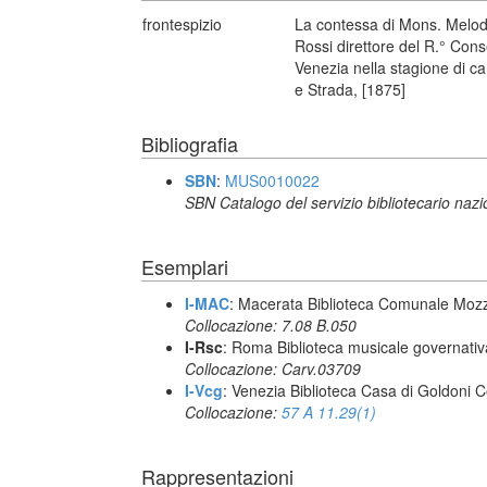
frontespizio
La contessa di Mons. Melod
Rossi direttore del R.° Cons
Venezia nella stagione di c
e Strada, [1875]
Bibliografia
SBN
:
MUS0010022
SBN Catalogo del servizio bibliotecario naz
Esemplari
I-MAC
: Macerata Biblioteca Comunale Mozz
Collocazione: 7.08 B.050
I-Rsc
: Roma Biblioteca musicale governativa
Collocazione: Carv.03709
I-Vcg
: Venezia Biblioteca Casa di Goldoni C
Collocazione:
57 A 11.29(1)
Rappresentazioni