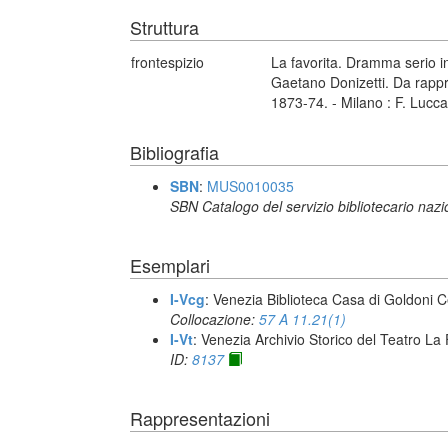
Struttura
frontespizio
La favorita. Dramma serio in
Gaetano Donizetti. Da rappr
1873-74. - Milano : F. Lucca
Bibliografia
SBN
:
MUS0010035
SBN Catalogo del servizio bibliotecario naz
Esemplari
I-Vcg
: Venezia Biblioteca Casa di Goldoni C
Collocazione:
57 A 11.21(1)
I-Vt
: Venezia Archivio Storico del Teatro La
ID:
8137
Rappresentazioni