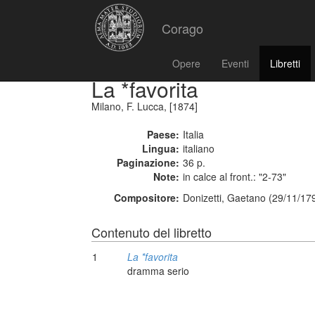
Corago
Opere
Eventi
Libretti
La *favorita
Milano, F. Lucca, [1874]
Paese:
Italia
Lingua:
italiano
Paginazione:
36 p.
Note:
in calce al front.: "2-73"
Compositore:
Donizetti, Gaetano (29/11/17
Contenuto del libretto
1
La *favorita
dramma serio