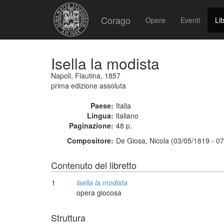
Corago
Opere
Eventi
Lib
Isella la modista
Napoli, Flautina, 1857
prima edizione assoluta
Paese:
Italia
Lingua:
italiano
Paginazione:
48 p.
Compositore:
De Giosa, Nicola (03/05/1819 - 0
Contenuto del libretto
1
Isella la modista
opera giocosa
Struttura