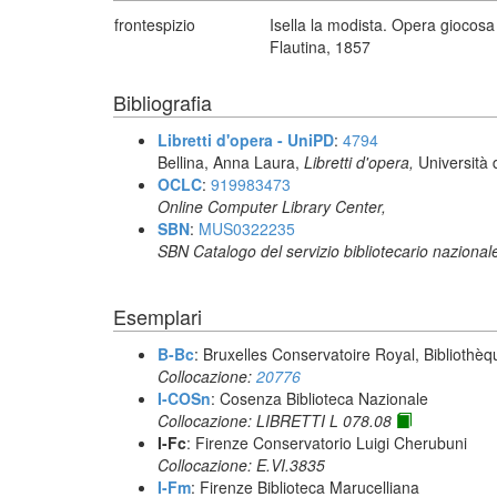
frontespizio
Isella la modista. Opera giocosa 
Flautina, 1857
Bibliografia
Libretti d'opera - UniPD
:
4794
Bellina, Anna Laura,
Libretti d'opera,
Università 
OCLC
:
919983473
Online Computer Library Center,
SBN
:
MUS0322235
SBN Catalogo del servizio bibliotecario nazional
Esemplari
B-Bc
: Bruxelles Conservatoire Royal, Bibliothèq
Collocazione:
20776
I-COSn
: Cosenza Biblioteca Nazionale
Collocazione: LIBRETTI L 078.08
I-Fc
: Firenze Conservatorio Luigi Cherubuni
Collocazione: E.VI.3835
I-Fm
: Firenze Biblioteca Marucelliana