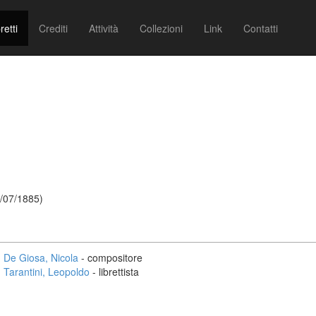
retti
Crediti
Attività
Collezioni
Link
Contatti
7/07/1885)
De Giosa, Nicola
- compositore
Tarantini, Leopoldo
- librettista