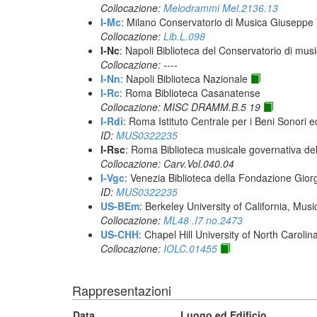
Collocazione:
Melodrammi Mel.2136.13
I-Mc
: Milano Conservatorio di Musica Giuseppe V
Collocazione:
Lib.L.098
I-Nc
: Napoli Biblioteca del Conservatorio di musi
Collocazione: ----
I-Nn
: Napoli Biblioteca Nazionale
I-Rc
: Roma Biblioteca Casanatense
Collocazione: MISC DRAMM.B.5 19
I-Rdi
: Roma Istituto Centrale per i Beni Sonori e
ID:
MUS0322235
I-Rsc
: Roma Biblioteca musicale governativa del
Collocazione: Carv.Vol.040.04
I-Vgc
: Venezia Biblioteca della Fondazione Giorg
ID:
MUS0322235
US-BEm
: Berkeley University of California, Mus
Collocazione:
ML48 .I7 no.2473
US-CHH
: Chapel Hill University of North Carolina
Collocazione:
IOLC.01455
Rappresentazioni
Data
Luogo ed Edificio