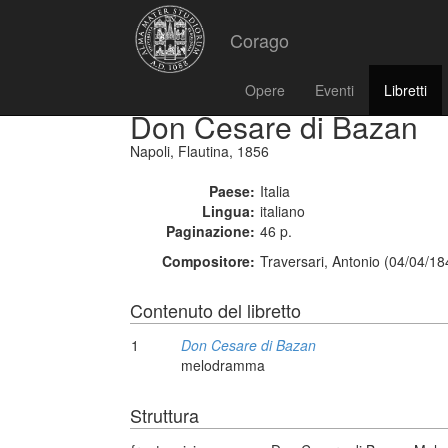
Corago
Opere
Eventi
Libretti
Don Cesare di Bazan
Napoli, Flautina, 1856
Paese:
Italia
Lingua:
italiano
Paginazione:
46 p.
Compositore:
Traversari, Antonio (04/04/18
Contenuto del libretto
1
Don Cesare di Bazan
melodramma
Struttura