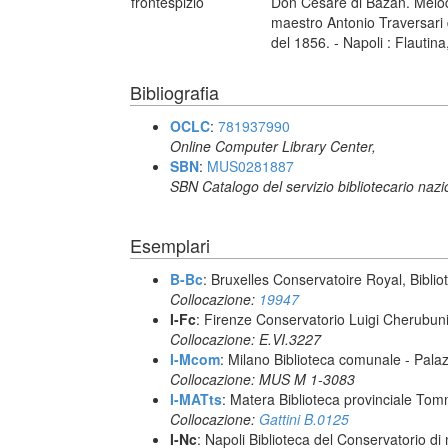
frontespizio
Don Cesare di Bazan. Melodr
maestro Antonio Traversari 
del 1856. - Napoli : Flautin
Bibliografia
OCLC
:
781937990
Online Computer Library Center,
SBN
:
MUS0281887
SBN Catalogo del servizio bibliotecario naz
Esemplari
B-Bc
: Bruxelles Conservatoire Royal, Biblio
Collocazione:
19947
I-Fc
: Firenze Conservatorio Luigi Cherubun
Collocazione: E.VI.3227
I-Mcom
: Milano Biblioteca comunale - Pal
Collocazione: MUS M 1-3083
I-MATts
: Matera Biblioteca provinciale Tom
Collocazione:
Gattini B.0125
I-Nc
: Napoli Biblioteca del Conservatorio di