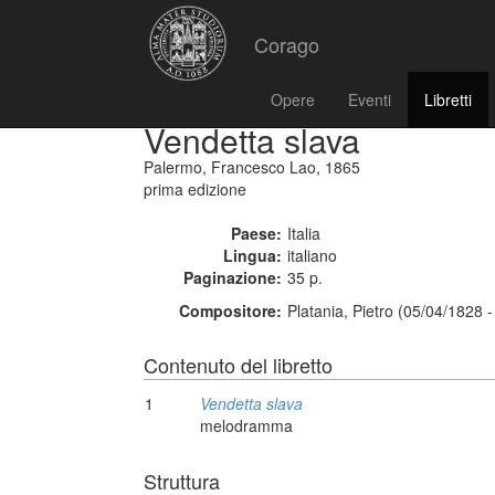
Corago
Opere
Eventi
Libretti
Vendetta slava
Palermo, Francesco Lao, 1865
prima edizione
Paese:
Italia
Lingua:
italiano
Paginazione:
35 p.
Compositore:
Platania, Pietro (05/04/1828 
Contenuto del libretto
1
Vendetta slava
melodramma
Struttura