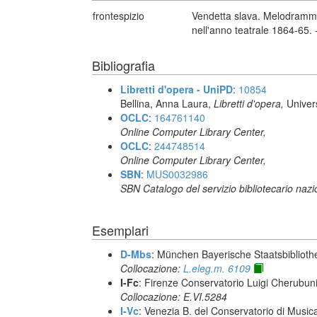
frontespizio
Vendetta slava. Melodramma i
nell'anno teatrale 1864-65.
Bibliografia
Libretti d'opera - UniPD
:
10854
Bellina, Anna Laura,
Libretti d'opera,
Univer
OCLC
:
164761140
Online Computer Library Center,
OCLC
:
244748514
Online Computer Library Center,
SBN
:
MUS0032986
SBN Catalogo del servizio bibliotecario naz
Esemplari
D-Mbs
: München Bayerische Staatsbiblioth
Collocazione:
L.eleg.m. 6109
I-Fc
: Firenze Conservatorio Luigi Cherubun
Collocazione: E.VI.5284
I-Vc
: Venezia B. del Conservatorio di Musi