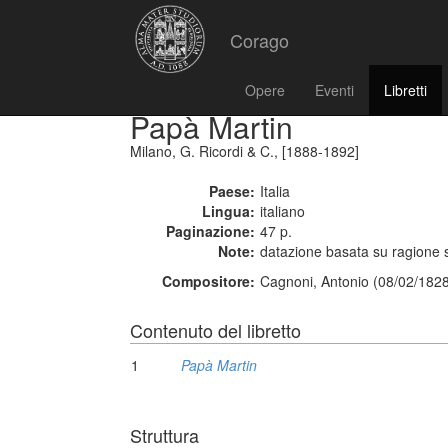
Corago
Opere
Eventi
Libretti
Papà Martin
Milano, G. Ricordi & C., [1888-1892]
Paese:
Italia
Lingua:
italiano
Paginazione:
47 p.
Note:
datazione basata su ragione s
Compositore:
Cagnoni, Antonio (08/02/1828
Contenuto del libretto
1
Papà Martin
Struttura