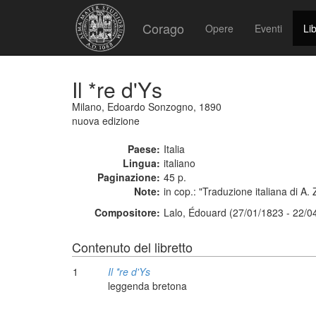
Corago
Opere
Eventi
Lib
Il *re d'Ys
Milano, Edoardo Sonzogno, 1890
nuova edizione
Paese:
Italia
Lingua:
italiano
Paginazione:
45 p.
Note:
in cop.: "Traduzione italiana di A. 
Compositore:
Lalo, Édouard (27/01/1823 - 22/0
Contenuto del libretto
1
Il *re d'Ys
leggenda bretona