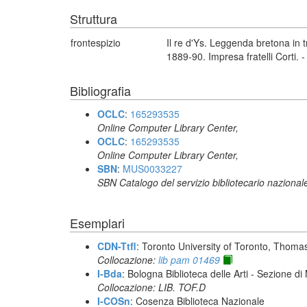
Struttura
frontespizio
Il re d'Ys. Leggenda bretona in 
1889-90. Impresa fratelli Corti.
Bibliografia
OCLC
:
165293535
Online Computer Library Center,
OCLC
:
165293535
Online Computer Library Center,
SBN
:
MUS0033227
SBN Catalogo del servizio bibliotecario nazional
Esemplari
CDN-Ttfl
: Toronto University of Toronto, Thoma
Collocazione:
lib pam 01469
I-Bda
: Bologna Biblioteca delle Arti - Sezione d
Collocazione: LIB. TOF.D
I-COSn
: Cosenza Biblioteca Nazionale