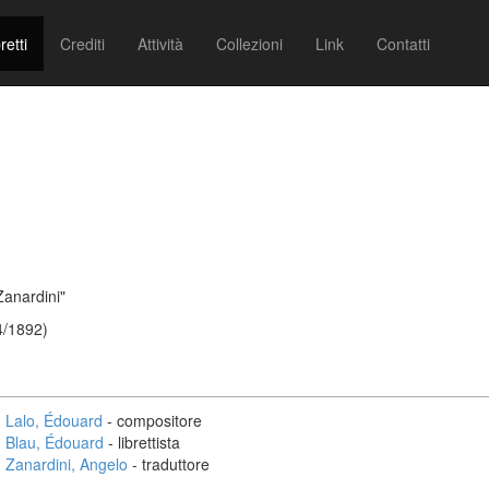
retti
Crediti
Attività
Collezioni
Link
Contatti
Zanardini"
4/1892)
Lalo, Édouard
- compositore
Blau, Édouard
- librettista
Zanardini, Angelo
- traduttore