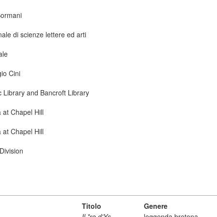
Sormani
le di scienze lettere ed arti
ale
io Cini
ic Library and Bancroft Library
 at Chapel Hill
 at Chapel Hill
Division
Titolo
Genere
Il *re d'Ys
leggenda bretona