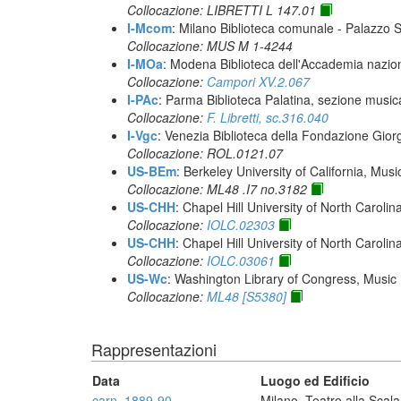
Collocazione: LIBRETTI L 147.01
I-Mcom
: Milano Biblioteca comunale - Palazzo 
Collocazione: MUS M 1-4244
I-MOa
: Modena Biblioteca dell'Accademia naziona
Collocazione:
Campori XV.2.067
I-PAc
: Parma Biblioteca Palatina, sezione music
Collocazione:
F. Libretti, sc.316.040
I-Vgc
: Venezia Biblioteca della Fondazione Giorg
Collocazione: ROL.0121.07
US-BEm
: Berkeley University of California, Mus
Collocazione: ML48 .I7 no.3182
US-CHH
: Chapel Hill University of North Carolina
Collocazione:
IOLC.02303
US-CHH
: Chapel Hill University of North Carolina
Collocazione:
IOLC.03061
US-Wc
: Washington Library of Congress, Music 
Collocazione:
ML48 [S5380]
Rappresentazioni
Data
Luogo ed Edificio
carn. 1889-90
Milano, Teatro alla Scala