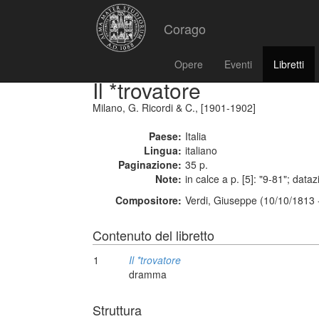
Corago
Opere
Eventi
Libretti
Il *trovatore
Milano, G. Ricordi & C., [1901-1902]
Paese:
Italia
Lingua:
italiano
Paginazione:
35 p.
Note:
in calce a p. [5]: "9-81"; data
Compositore:
Verdi, Giuseppe (10/10/1813 
Contenuto del libretto
1
Il *trovatore
dramma
Struttura