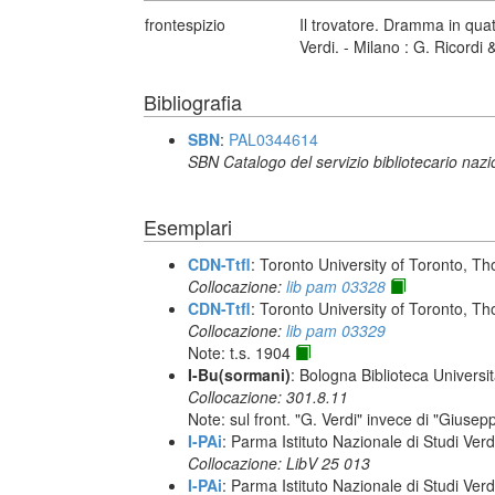
frontespizio
Il trovatore. Dramma in qu
Verdi. - Milano : G. Ricordi &
Bibliografia
SBN
:
PAL0344614
SBN Catalogo del servizio bibliotecario naz
Esemplari
CDN-Ttfl
: Toronto University of Toronto, T
Collocazione:
lib pam 03328
CDN-Ttfl
: Toronto University of Toronto, T
Collocazione:
lib pam 03329
Note: t.s. 1904
I-Bu(sormani)
: Bologna Biblioteca Universi
Collocazione: 301.8.11
Note: sul front. "G. Verdi" invece di "Giusep
I-PAi
: Parma Istituto Nazionale di Studi Verd
Collocazione: LibV 25 013
I-PAi
: Parma Istituto Nazionale di Studi Verd