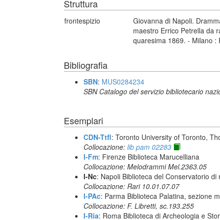
Struttura
frontespizio
Giovanna di Napoli. Dramma l
maestro Errico Petrella da r
quaresima 1869. - Milano :
Bibliografia
SBN
:
MUS0284234
SBN Catalogo del servizio bibliotecario naz
Esemplari
CDN-Ttfl
: Toronto University of Toronto, T
Collocazione:
lib pam 02283
I-Fm
: Firenze Biblioteca Marucelliana
Collocazione: Melodrammi Mel.2363.05
I-Nc
: Napoli Biblioteca del Conservatorio di
Collocazione: Rari 10.01.07.07
I-PAc
: Parma Biblioteca Palatina, sezione m
Collocazione: F. Libretti, sc.193.255
I-Ria
: Roma Biblioteca di Archeologia e Stori