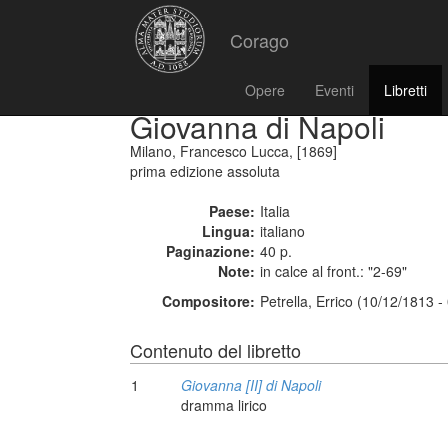
Corago
Opere
Eventi
Libretti
Giovanna di Napoli
Milano, Francesco Lucca, [1869]
prima edizione assoluta
Paese:
Italia
Lingua:
italiano
Paginazione:
40 p.
Note:
in calce al front.: "2-69"
Compositore:
Petrella, Errico (10/12/1813 
Contenuto del libretto
1
Giovanna [II] di Napoli
dramma lirico