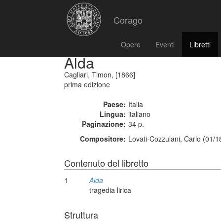
Corago
Opere
Eventi
Libretti
Alda
Cagliari, Timon, [1866]
prima edizione
Paese:
Italia
Lingua:
italiano
Paginazione:
34 p.
Compositore:
Lovati-Cozzulani, Carlo (01/1
Contenuto del libretto
1
Alda
tragedia lirica
Struttura