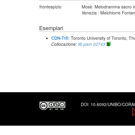
frontespizio
Mosè. Melodramma sacro in q
Venezia : Melchiorre Fonta
Esemplari
CDN-Ttfl
: Toronto University of Toronto, T
Collocazione:
lib pam 02743
DOI:
10.6092/UNIBO/COR