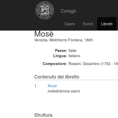
Corago
Opere
Eventi
Libretti
Mosè
Venezia, Melchiorre Fontana, 1865
Paese:
Italia
Lingua:
italiano
Compositore:
Rossini, Gioachino (1792 - 1
Contenuto del libretto
1
Mosè
melodramma sacro
Struttura