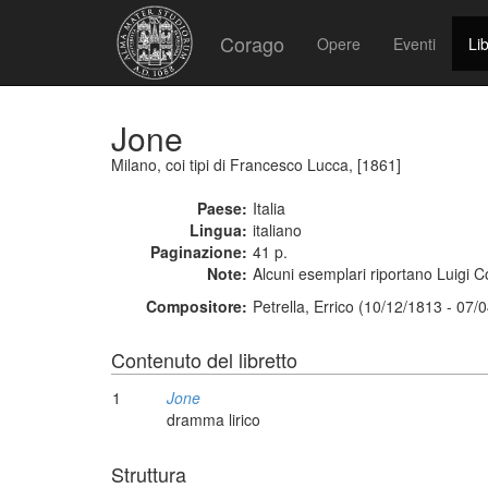
Corago
Opere
Eventi
Lib
Jone
Milano, coi tipi di Francesco Lucca, [1861]
Paese:
Italia
Lingua:
italiano
Paginazione:
41 p.
Note:
Alcuni esemplari riportano Luigi Co
Compositore:
Petrella, Errico (10/12/1813 - 07/
Contenuto del libretto
1
Jone
dramma lirico
Struttura