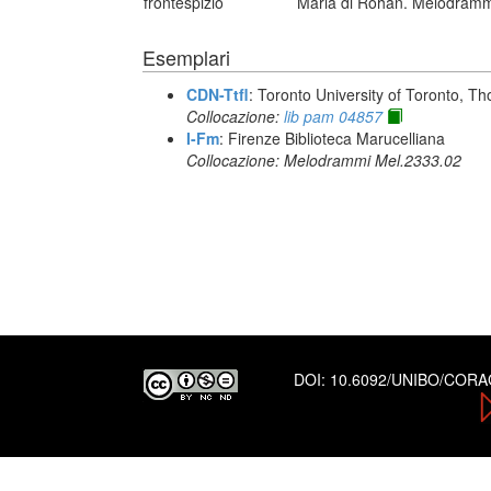
frontespizio
Maria di Rohan. Melodramma 
Esemplari
CDN-Ttfl
: Toronto University of Toronto, T
Collocazione:
lib pam 04857
I-Fm
: Firenze Biblioteca Marucelliana
Collocazione: Melodrammi Mel.2333.02
DOI:
10.6092/UNIBO/COR