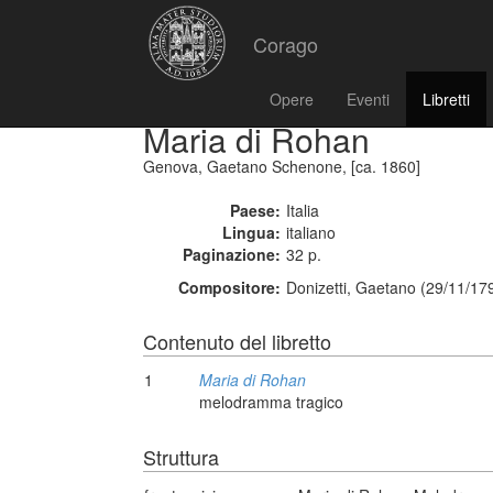
Corago
Opere
Eventi
Libretti
Maria di Rohan
Genova, Gaetano Schenone, [ca. 1860]
Paese:
Italia
Lingua:
italiano
Paginazione:
32 p.
Compositore:
Donizetti, Gaetano (29/11/17
Contenuto del libretto
1
Maria di Rohan
melodramma tragico
Struttura