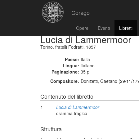
Corago
Opere
Eventi
Libretti
Lucia di Lammermoor
Torino, fratelli Fodratti, 1857
Paese:
Italia
Lingua:
italiano
Paginazione:
35 p.
Compositore:
Donizetti, Gaetano (29/11/17
Contenuto del libretto
1
Lucia di Lammermoor
dramma tragico
Struttura