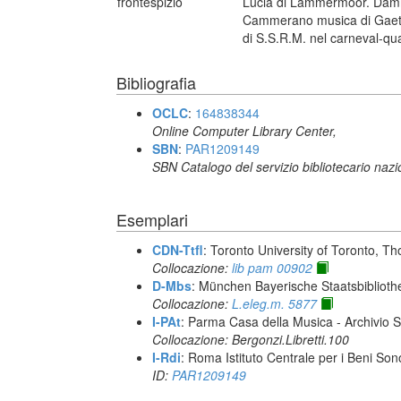
frontespizio
Lucia di Lammermoor. Damma t
Cammerano musica di Gaetan
di S.S.R.M. nel carneval-qua
Bibliografia
OCLC
:
164838344
Online Computer Library Center,
SBN
:
PAR1209149
SBN Catalogo del servizio bibliotecario naz
Esemplari
CDN-Ttfl
: Toronto University of Toronto, T
Collocazione:
lib pam 00902
D-Mbs
: München Bayerische Staatsbiblioth
Collocazione:
L.eleg.m. 5877
I-PAt
: Parma Casa della Musica - Archivio S
Collocazione: Bergonzi.Libretti.100
I-Rdi
: Roma Istituto Centrale per i Beni Sono
ID:
PAR1209149