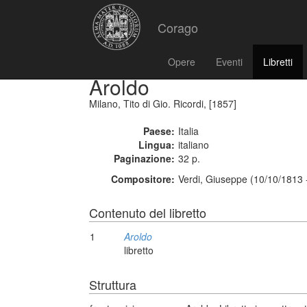
Corago
Opere
Eventi
Libretti
Aroldo
Milano, Tito di Gio. Ricordi, [1857]
Paese:
Italia
Lingua:
italiano
Paginazione:
32 p.
Compositore:
Verdi, Giuseppe (10/10/1813 
Contenuto del libretto
1
Aroldo
libretto
Struttura