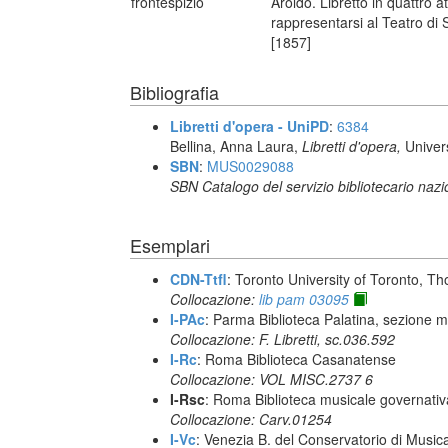
frontespizio
Aroldo. Libretto in quattro a
rappresentarsi al Teatro di S
[1857]
Bibliografia
Libretti d'opera - UniPD
:
6384
Bellina, Anna Laura,
Libretti d'opera,
Univer
SBN
:
MUS0029088
SBN Catalogo del servizio bibliotecario naz
Esemplari
CDN-Ttfl
: Toronto University of Toronto, T
Collocazione:
lib pam 03095
I-PAc
: Parma Biblioteca Palatina, sezione m
Collocazione: F. Libretti, sc.036.592
I-Rc
: Roma Biblioteca Casanatense
Collocazione: VOL MISC.2737 6
I-Rsc
: Roma Biblioteca musicale governativa
Collocazione: Carv.01254
I-Vc
: Venezia B. del Conservatorio di Musi