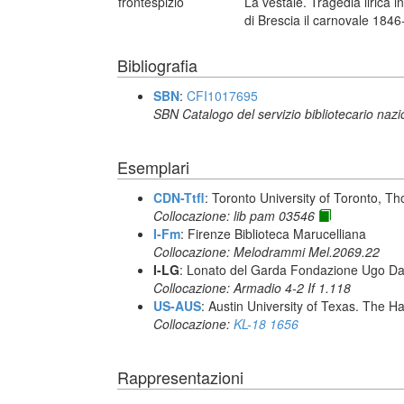
frontespizio
La vestale. Tragedia lirica 
di Brescia il carnovale 1846
Bibliografia
SBN
:
CFI1017695
SBN Catalogo del servizio bibliotecario naz
Esemplari
CDN-Ttfl
: Toronto University of Toronto, T
Collocazione: lib pam 03546
I-Fm
: Firenze Biblioteca Marucelliana
Collocazione: Melodrammi Mel.2069.22
I-LG
: Lonato del Garda Fondazione Ugo Da
Collocazione: Armadio 4-2 If 1.118
US-AUS
: Austin University of Texas. The
Collocazione:
KL-18 1656
Rappresentazioni