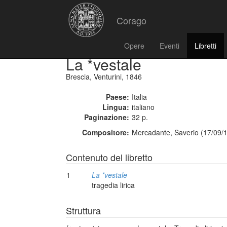
Corago
Opere
Eventi
Libretti
La *vestale
Brescia, Venturini, 1846
Paese:
Italia
Lingua:
italiano
Paginazione:
32 p.
Compositore:
Mercadante, Saverio (17/09/
Contenuto del libretto
1
La *vestale
tragedia lirica
Struttura