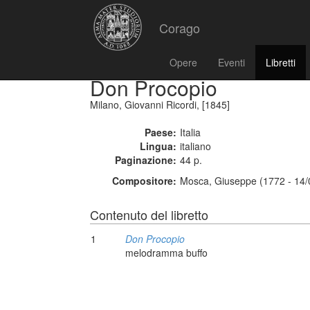
Corago
Opere
Eventi
Libretti
Don Procopio
Milano, Giovanni Ricordi, [1845]
Paese:
Italia
Lingua:
italiano
Paginazione:
44 p.
Compositore:
Mosca, Giuseppe (1772 - 14/
Contenuto del libretto
1
Don Procopio
melodramma buffo