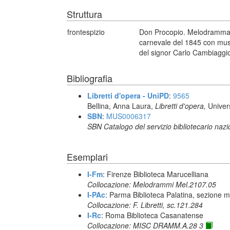
Struttura
frontespizio
Don Procopio. Melodramma b
carnevale del 1845 con mus
del signor Carlo Cambiaggio.
Bibliografia
Libretti d'opera - UniPD
:
9565
Bellina, Anna Laura,
Libretti d'opera,
Univer
SBN
:
MUS0006317
SBN Catalogo del servizio bibliotecario naz
Esemplari
I-Fm
: Firenze Biblioteca Marucelliana
Collocazione: Melodrammi Mel.2107.05
I-PAc
: Parma Biblioteca Palatina, sezione m
Collocazione: F. Libretti, sc.121.284
I-Rc
: Roma Biblioteca Casanatense
Collocazione: MISC DRAMM.A.28 3