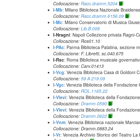
Collocazione:
Racc.dramm.5204
I-Mb
: Milano Biblioteca Nazionale Braidens
Collocazione:
Racc.dramm.6156.09
I-Mc
: Milano Conservatorio di Musica Giuse
Collocazione:
Lib.B.008
I-Nragni
: Napoli Collezione privata Ragni-
Collocazione: Ros01.10
I-PAc
: Parma Biblioteca Palatina, sezione m
Collocazione: F. Libretti, sc.040.675
I-Rsc
: Roma Biblioteca musicale governativa
Collocazione: Carv.01413
I-Vcg
: Venezia Biblioteca Casa di Goldoni C
Collocazione:
59 A 219.09
I-Vgc
: Venezia Biblioteca della Fondazione 
Collocazione:
ROL.1165.22
I-Vlevi
: Venezia Biblioteca della Fondazion
Collocazione:
Dramm.0590
I-Vlevi
: Venezia Biblioteca della Fondazion
Collocazione:
Dramm.0622
I-Vnm
: Venezia Biblioteca nazionale Marcia
Collocazione: Dramm.0883.24
I-Vt
: Venezia Archivio Storico del Teatro La