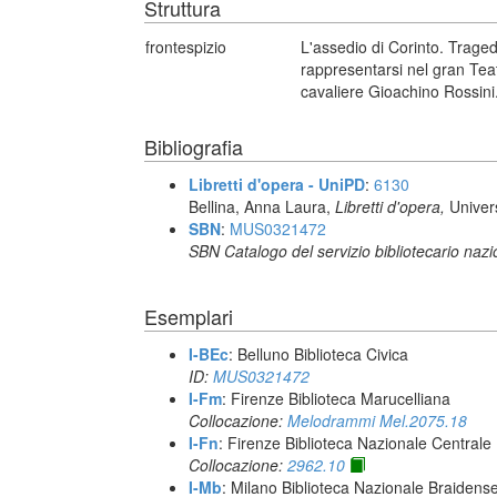
Struttura
frontespizio
L'assedio di Corinto. Tragedi
rappresentarsi nel gran Tea
cavaliere Gioachino Rossini
Bibliografia
Libretti d'opera - UniPD
:
6130
Bellina, Anna Laura,
Libretti d'opera,
Univer
SBN
:
MUS0321472
SBN Catalogo del servizio bibliotecario naz
Esemplari
I-BEc
: Belluno Biblioteca Civica
ID:
MUS0321472
I-Fm
: Firenze Biblioteca Marucelliana
Collocazione:
Melodrammi Mel.2075.18
I-Fn
: Firenze Biblioteca Nazionale Centrale
Collocazione:
2962.10
I-Mb
: Milano Biblioteca Nazionale Braidens