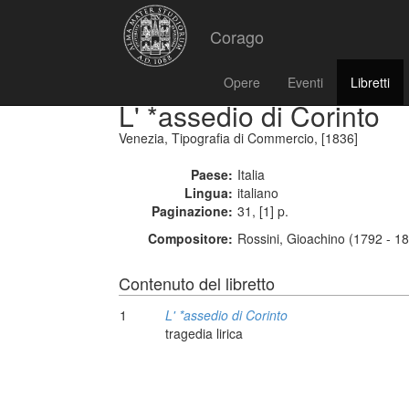
Corago
Opere
Eventi
Libretti
L' *assedio di Corinto
Venezia, Tipografia di Commercio, [1836]
Paese:
Italia
Lingua:
italiano
Paginazione:
31, [1] p.
Compositore:
Rossini, Gioachino (1792 - 1
Contenuto del libretto
1
L' *assedio di Corinto
tragedia lirica