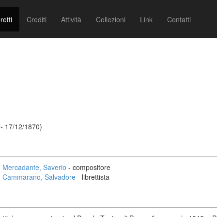
retti
Crediti
Attività
Collezioni
Link
Contatti
- 17/12/1870)
Mercadante, Saverio
- compositore
Cammarano, Salvadore
- librettista