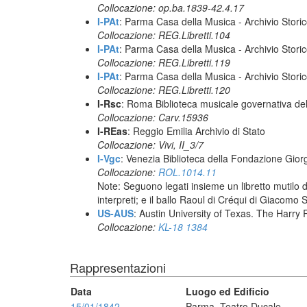
Collocazione: op.ba.1839-42.4.17
I-PAt
: Parma Casa della Musica - Archivio Stori
Collocazione: REG.Libretti.104
I-PAt
: Parma Casa della Musica - Archivio Stori
Collocazione: REG.Libretti.119
I-PAt
: Parma Casa della Musica - Archivio Stori
Collocazione: REG.Libretti.120
I-Rsc
: Roma Biblioteca musicale governativa del
Collocazione: Carv.15936
I-REas
: Reggio Emilia Archivio di Stato
Collocazione: Vivi, II_3/7
I-Vgc
: Venezia Biblioteca della Fondazione Giorg
Collocazione:
ROL.1014.11
Note: Seguono legati insieme un libretto mutilo 
interpreti; e il ballo Raoul di Créqui di Giacomo S
US-AUS
: Austin University of Texas. The Har
Collocazione:
KL-18 1384
Rappresentazioni
Data
Luogo ed Edificio
15/01/1842
Parma, Teatro Ducale