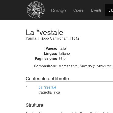
Corago
Opere
Eventi
Lib
La *vestale
Parma, Filippo Carmignani, [1842]
Paese:
Italia
Lingua:
italiano
Paginazione:
36 p.
Compositore:
Mercadante, Saverio (17/09/1795 
Contenuto del libretto
1
La *vestale
tragedia lirica
Struttura