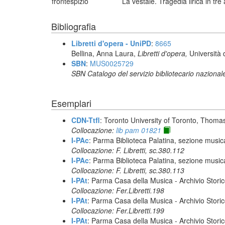
frontespizio
La vestale. Tragedia lirica in tr
Bibliografia
Libretti d'opera - UniPD
:
8665
Bellina, Anna Laura,
Libretti d'opera,
Università 
SBN
:
MUS0025729
SBN Catalogo del servizio bibliotecario nazional
Esemplari
CDN-Ttfl
: Toronto University of Toronto, Thoma
Collocazione:
lib pam 01821
I-PAc
: Parma Biblioteca Palatina, sezione music
Collocazione: F. Libretti, sc.380.112
I-PAc
: Parma Biblioteca Palatina, sezione music
Collocazione: F. Libretti, sc.380.113
I-PAt
: Parma Casa della Musica - Archivio Stori
Collocazione: Fer.Libretti.198
I-PAt
: Parma Casa della Musica - Archivio Stori
Collocazione: Fer.Libretti.199
I-PAt
: Parma Casa della Musica - Archivio Stori