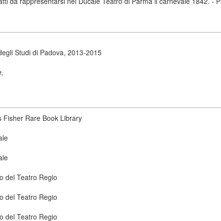
e atti da rappresentarsi nel Ducale Teatro di Parma il carnevale 1842. -
degli Studi di Padova, 2013-2015
e,
s Fisher Rare Book Library
ale
ale
co del Teatro Regio
co del Teatro Regio
co del Teatro Regio