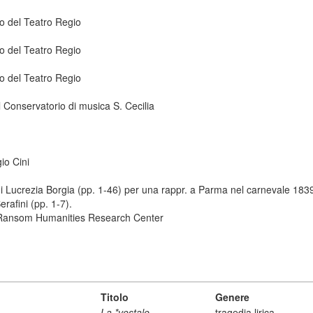
co del Teatro Regio
co del Teatro Regio
co del Teatro Regio
 Conservatorio di musica S. Cecilia
io Cini
di Lucrezia Borgia (pp. 1-46) per una rappr. a Parma nel carnevale 1839
erafini (pp. 1-7).
ry Ransom Humanities Research Center
Titolo
Genere
La *vestale
tragedia lirica