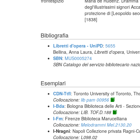
frontespizio
Maria de Rudenz. Dramma trag
degl'illustrissimi signori Ac
protezione di [Leopoldo seco
[1838]
Bibliografia
Libretti d'opera - UniPD
:
5655
Bellina, Anna Laura,
Libretti d'opera,
Univer
SBN
:
MUS0005274
SBN Catalogo del servizio bibliotecario naz
Esemplari
CDN-Ttfl
: Toronto University of Toronto, T
Collocazione:
lib pam 00956
I-Bda
: Bologna Biblioteca delle Arti - Sezio
Collocazione: LIB. TOF.D.188
I-Fm
: Firenze Biblioteca Marucelliana
Collocazione:
Melodrammi Mel.2130.20
I-Nragni
: Napoli Collezione privata Ragni-
Collocazione: L098.02