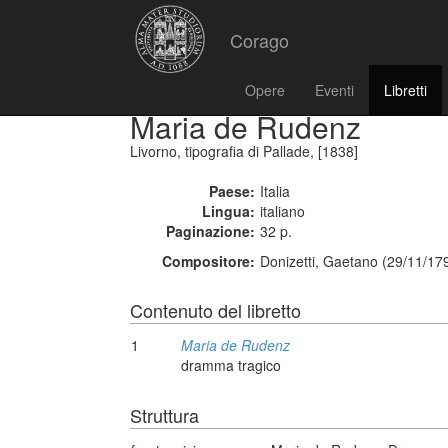
Corago
Opere
Eventi
Libretti
Maria de Rudenz
Livorno, tipografia di Pallade, [1838]
Paese:
Italia
Lingua:
italiano
Paginazione:
32 p.
Compositore:
Donizetti, Gaetano (29/11/17
Contenuto del libretto
1
Maria de Rudenz
dramma tragico
Struttura