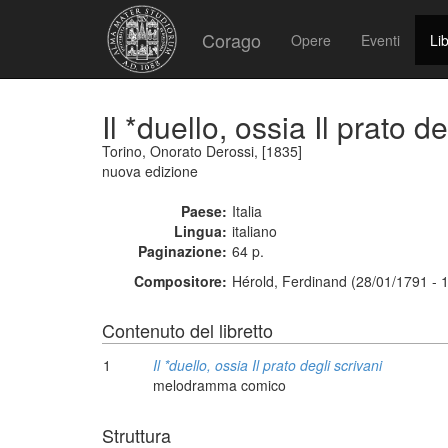
Corago
Opere
Eventi
Lib
Il *duello, ossia Il prato de
Torino, Onorato Derossi, [1835]
nuova edizione
Paese:
Italia
Lingua:
italiano
Paginazione:
64 p.
Compositore:
Hérold, Ferdinand (28/01/1791 - 
Contenuto del libretto
1
Il *duello, ossia Il prato degli scrivani
melodramma comico
Struttura