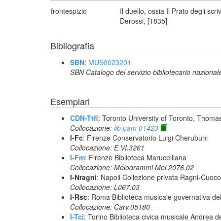
frontespizio
Il duello, ossia Il Prato degli 
Derossi, [1835]
Bibliografia
SBN
:
MUS0023201
SBN Catalogo del servizio bibliotecario nazional
Esemplari
CDN-Ttfl
: Toronto University of Toronto, Thoma
Collocazione:
lib pam 01423
I-Fc
: Firenze Conservatorio Luigi Cherubuni
Collocazione: E.VI.3261
I-Fm
: Firenze Biblioteca Marucelliana
Collocazione: Melodrammi Mel.2076.02
I-Nragni
: Napoli Collezione privata Ragni-Cuoco
Collocazione: L067.03
I-Rsc
: Roma Biblioteca musicale governativa del
Collocazione: Carv.05180
I-Tci
: Torino Biblioteca civica musicale Andrea d