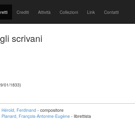
retti
Crediti
Attività
Collezioni
Link
Contatti
gli scrivani
19/01/1833)
Hérold, Ferdinand
- compositore
Planard, François-Antonine-Eugène
- librettista