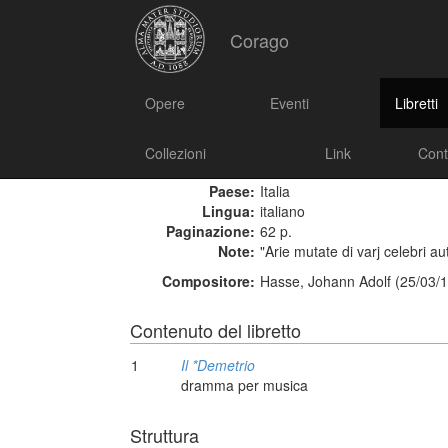
Corago
Opere
Eventi
Libretti
Il *Demetrio
Mantova, erede di Alberto Pazzoni, [1770]
Collezioni
Link
Cont
Paese:
Italia
Lingua:
italiano
Paginazione:
62 p.
Note:
"Arie mutate di varj celebri aut
Compositore:
Hasse, Johann Adolf (25/03/1
Contenuto del libretto
1
Il *Demetrio
dramma per musica
Struttura