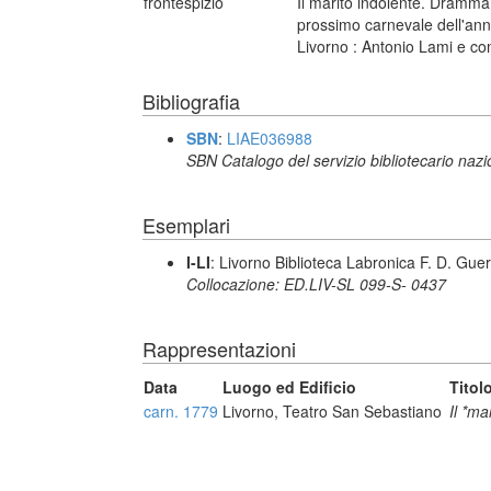
frontespizio
Il marito indolente. Dramma
prossimo carnevale dell'ann
Livorno : Antonio Lami e co
Bibliografia
SBN
:
LIAE036988
SBN Catalogo del servizio bibliotecario naz
Esemplari
I-LI
: Livorno Biblioteca Labronica F. D. Guer
Collocazione: ED.LIV-SL 099-S- 0437
Rappresentazioni
Data
Luogo ed Edificio
Titol
carn. 1779
Livorno, Teatro San Sebastiano
Il *ma