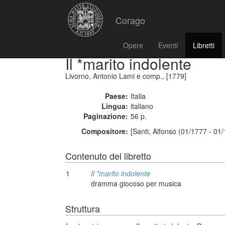
Corago
Opere
Eventi
Libretti
Il *marito indolente
Livorno, Antonio Lami e comp., [1779]
Paese:
Italia
Lingua:
italiano
Paginazione:
56 p.
Compositore:
[Santi, Alfonso (01/1777 - 01
Contenuto del libretto
1
Il *marito indolente
dramma giocoso per musica
Struttura