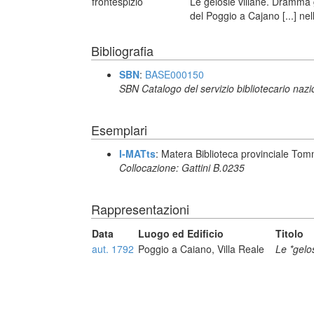
frontespizio
Le gelosie villane. Dramma 
del Poggio a Cajano [...] ne
Bibliografia
SBN
:
BASE000150
SBN Catalogo del servizio bibliotecario naz
Esemplari
I-MATts
: Matera Biblioteca provinciale Tom
Collocazione: Gattini B.0235
Rappresentazioni
Data
Luogo ed Edificio
Titolo
aut. 1792
Poggio a Caiano, Villa Reale
Le *gelos