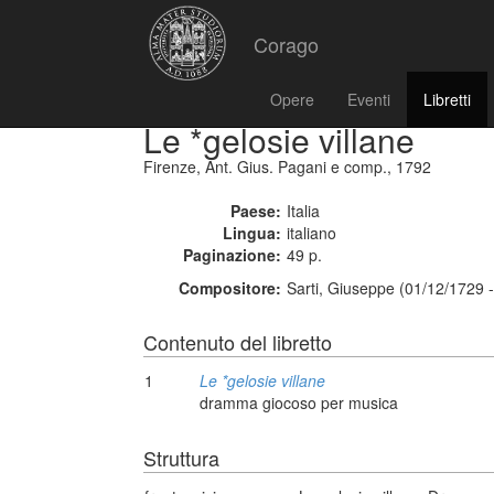
Corago
Opere
Eventi
Libretti
Le *gelosie villane
Firenze, Ant. Gius. Pagani e comp., 1792
Paese:
Italia
Lingua:
italiano
Paginazione:
49 p.
Compositore:
Sarti, Giuseppe (01/12/1729 
Contenuto del libretto
1
Le *gelosie villane
dramma giocoso per musica
Struttura