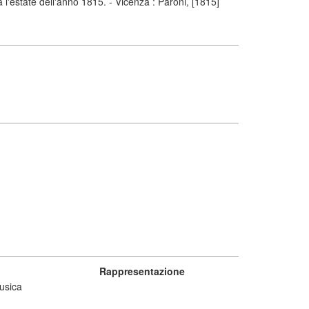
'estate dell'anno 1815. - Vicenza : Paroni, [1815]
Rappresentazione
usica