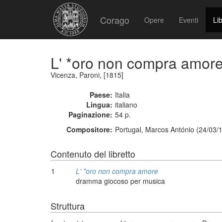
Corago
Opere
Eventi
Lib
L' *oro non compra amor
Vicenza, Paroni, [1815]
Paese:
Italia
Lingua:
italiano
Paginazione:
54 p.
Compositore:
Portugal, Marcos António (24/03/
Contenuto del libretto
1
L' *oro non compra amore
dramma giocoso per musica
Struttura