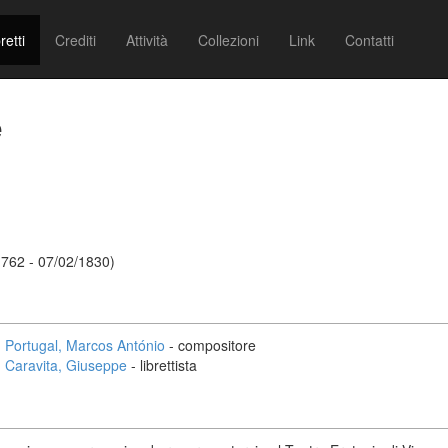
retti
Crediti
Attività
Collezioni
Link
Contatti
e
1762 - 07/02/1830)
Portugal, Marcos António
- compositore
Caravita, Giuseppe
- librettista