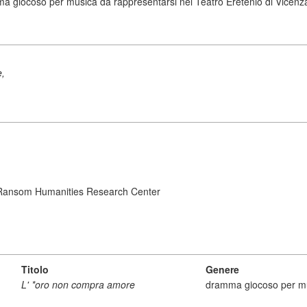
giocoso per musica da rappresentarsi nel Teatro Eretenio di Vicenza l
e,
ry Ransom Humanities Research Center
Titolo
Genere
L' *oro non compra amore
dramma giocoso per m