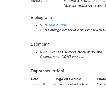
frontespizio
Ginevra di Scozia. Dramma se
Vicenza l'estate dell'anno 1
Bibliografia
SBN
:
VIAE017292
SBN Catalogo del servizio bibliotecario naz
Esemplari
I-VIb
: Vicenza Biblioteca civica Bertoliana
Collocazione: GONZ.029.002
Rappresentazioni
Data
Luogo ed Edificio
Titol
estate 1814
Vicenza, Teatro Eretenio
Ginev