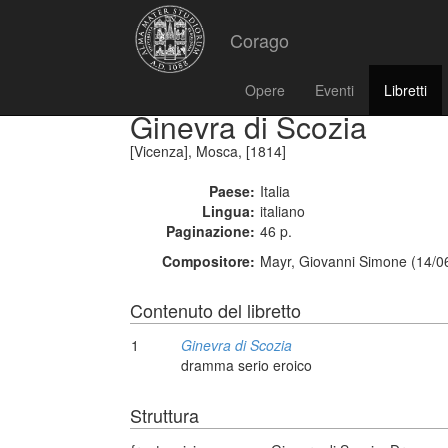
Corago
Opere
Eventi
Libretti
Ginevra di Scozia
[Vicenza], Mosca, [1814]
Paese:
Italia
Lingua:
italiano
Paginazione:
46 p.
Compositore:
Mayr, Giovanni Simone (14/0
Contenuto del libretto
1
Ginevra di Scozia
dramma serio eroico
Struttura