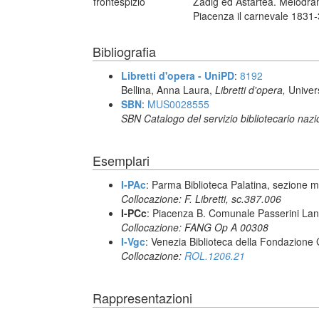
frontespizio
Zadig ed Astartea. Melodra
Piacenza il carnevale 1831-
Bibliografia
Libretti d'opera - UniPD
:
8192
Bellina, Anna Laura,
Libretti d'opera,
Univer
SBN
:
MUS0028555
SBN Catalogo del servizio bibliotecario naz
Esemplari
I-PAc
: Parma Biblioteca Palatina, sezione m
Collocazione: F. Libretti, sc.387.006
I-PCc
: Piacenza B. Comunale Passerini Lan
Collocazione: FANG Op A 00308
I-Vgc
: Venezia Biblioteca della Fondazione 
Collocazione:
ROL.1206.21
Rappresentazioni