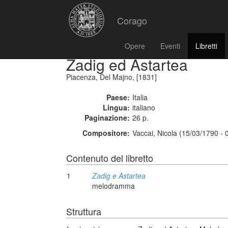
Corago
Opere
Eventi
Libretti
Zadig ed Astartea
Piacenza, Del Majno, [1831]
Paese:
Italia
Lingua:
italiano
Paginazione:
26 p.
Compositore:
Vaccai, Nicola (15/03/1790 - 
Contenuto del libretto
1
Zadig e Astartea
melodramma
Struttura