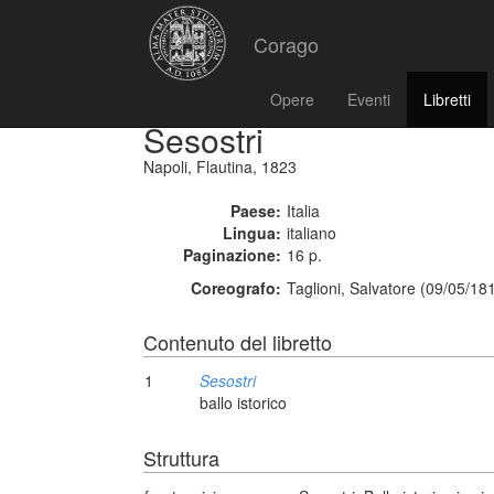
Corago
Opere
Eventi
Libretti
Sesostri
Napoli, Flautina, 1823
Paese:
Italia
Lingua:
italiano
Paginazione:
16 p.
Coreografo:
Taglioni, Salvatore (09/05/18
Contenuto del libretto
1
Sesostri
ballo istorico
Struttura