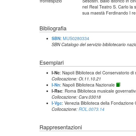
frontespizio
Sesostri. Ballo istorico in ci
nel Real Teatro S. Carlo la 
sua maestà Ferdinando I re d
Bibliografia
SBN
:
MUS0280334
SBN Catalogo del servizio bibliotecario naz
Esemplari
I-Nc
: Napoli Biblioteca del Conservatorio di
Collocazione: Oi.11.10.21
I-Nn
: Napoli Biblioteca Nazionale
I-Rsc
: Roma Biblioteca musicale governativa
Collocazione: Carv.03018
I-Vgc
: Venezia Biblioteca della Fondazione 
Collocazione:
ROL.0073.14
Rappresentazioni