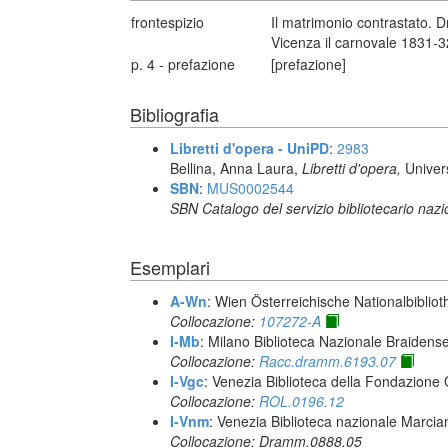
frontespizio
Il matrimonio contrastato. 
Vicenza il carnovale 1831-3
p. 4 - prefazione
[prefazione]
Bibliografia
Libretti d'opera - UniPD
:
2983
Bellina, Anna Laura,
Libretti d'opera,
Univer
SBN
:
MUS0002544
SBN Catalogo del servizio bibliotecario naz
Esemplari
A-Wn
: Wien Österreichische Nationalbibliot
Collocazione:
107272-A
I-Mb
: Milano Biblioteca Nazionale Braidens
Collocazione:
Racc.dramm.6193.07
I-Vgc
: Venezia Biblioteca della Fondazione 
Collocazione:
ROL.0196.12
I-Vnm
: Venezia Biblioteca nazionale Marcia
Collocazione: Dramm.0888.05