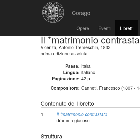
Corago
Opere
Eventi
Libretti
Il *matrimonio contrasta
Vicenza, Antonio Tremeschin, 1832
prima edizione assoluta
Paese:
Italia
Lingua:
italiano
Paginazione:
42 p.
Compositore:
Canneti, Francesco (1807 - 
Contenuto del libretto
1
Il *matrimonio contrastato
dramma giocoso
Struttura