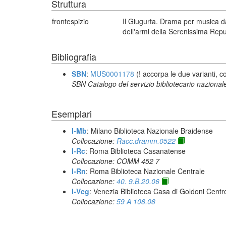
Struttura
frontespizio
Il Giugurta. Drama per musica da
dell'armi della Serenissima Repu
Bibliografia
SBN
:
MUS0001178
(! accorpa le due varianti, con
SBN Catalogo del servizio bibliotecario nazional
Esemplari
I-Mb
: Milano Biblioteca Nazionale Braidense
Collocazione:
Racc.dramm.0522
I-Rc
: Roma Biblioteca Casanatense
Collocazione: COMM 452 7
I-Rn
: Roma Biblioteca Nazionale Centrale
Collocazione:
40. 9.B.20.06
I-Vcg
: Venezia Biblioteca Casa di Goldoni Centro
Collocazione:
59 A 108.08