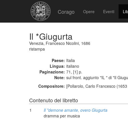
Corago
Opere
Eventi
Lib
Il *Giugurta
Venezia, Francesco Nicolini, 1686
ristampa
Paese:
Italia
Lingua:
italiano
Paginazione:
71, [1] p.
Note:
sul front. aggiunto "IL " di "Il Giug
Compositore:
[Pollarolo, Carlo Francesco (1653
Contenuto del libretto
1
Il *demone amante, overo Giugurta
dramma per musica