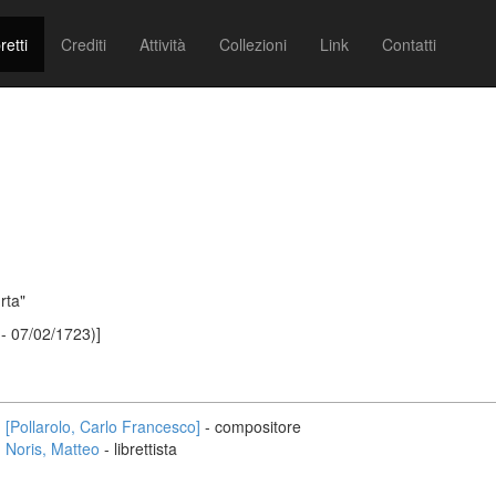
retti
Crediti
Attività
Collezioni
Link
Contatti
urta"
 - 07/02/1723)]
[Pollarolo, Carlo Francesco]
- compositore
Noris, Matteo
- librettista