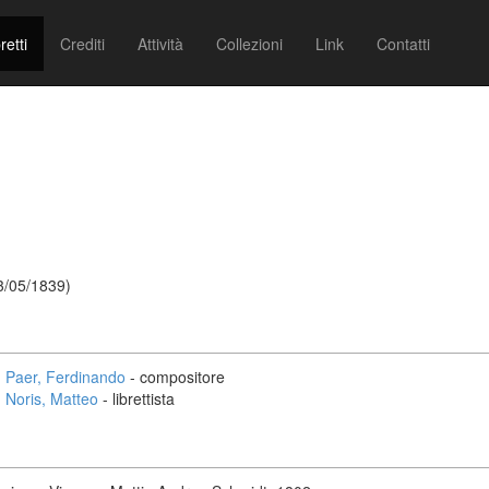
retti
Crediti
Attività
Collezioni
Link
Contatti
3/05/1839)
Paer, Ferdinando
- compositore
Noris, Matteo
- librettista