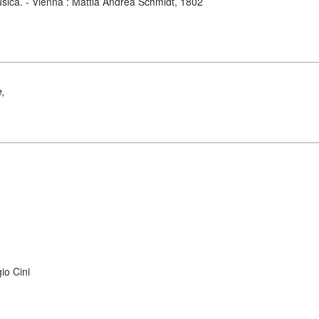
ca. - Vienna : Mattia Andrea Schmidt, 1802
e,
io Cini