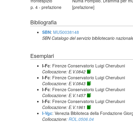
frontespizio
Numa Pompilio. Dramma per musi
p. 4 - prefazione
[prefazione]
Bibliografia
SBN
:
MUS0038148
SBN Catalogo del servizio bibliotecario nazional
Esemplari
I-Fc
: Firenze Conservatorio Luigi Cherubuni
Collocazione: E.V.0842
I-Fc
: Firenze Conservatorio Luigi Cherubuni
Collocazione: E.V.0843
I-Fc
: Firenze Conservatorio Luigi Cherubuni
Collocazione: E.V.1457
I-Fc
: Firenze Conservatorio Luigi Cherubuni
Collocazione: E.V.1961
I-Vgc
: Venezia Biblioteca della Fondazione Giorg
Collocazione:
ROL.0506.04