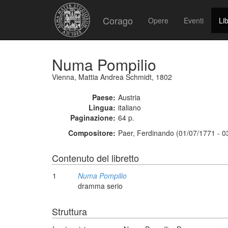
Corago
Opere
Eventi
Lib
Numa Pompilio
Vienna, Mattia Andrea Schmidt, 1802
Paese:
Austria
Lingua:
italiano
Paginazione:
64 p.
Compositore:
Paer, Ferdinando (01/07/1771 - 0
Contenuto del libretto
1
Numa Pompilio
dramma serio
Struttura