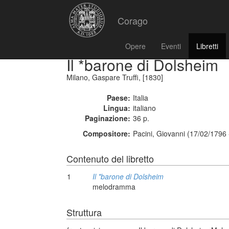
Corago
Opere
Eventi
Libretti
Il *barone di Dolsheim
Milano, Gaspare Truffi, [1830]
Paese:
Italia
Lingua:
italiano
Paginazione:
36 p.
Compositore:
Pacini, Giovanni (17/02/1796
Contenuto del libretto
1
Il *barone di Dolsheim
melodramma
Struttura