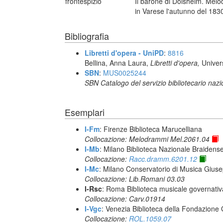
frontespizio
Il barone di Dolsheim. Mel
in Varese l'autunno del 1830
Bibliografia
Libretti d'opera - UniPD
:
8816
Bellina, Anna Laura,
Libretti d'opera,
Univer
SBN
:
MUS0025244
SBN Catalogo del servizio bibliotecario naz
Esemplari
I-Fm
: Firenze Biblioteca Marucelliana
Collocazione: Melodrammi Mel.2061.04
I-Mb
: Milano Biblioteca Nazionale Braidens
Collocazione:
Racc.dramm.6201.12
I-Mc
: Milano Conservatorio di Musica Giuse
Collocazione: Lib.Romani 03.03
I-Rsc
: Roma Biblioteca musicale governativa
Collocazione: Carv.01914
I-Vgc
: Venezia Biblioteca della Fondazione 
Collocazione:
ROL.1059.07