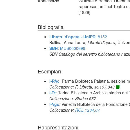
frontespizio
Giulietta e Romeo. Dramma 
rappresentarsi nel Teatro de
[1829]
Bibliografia
Libretti d'opera - UniPD
:
8152
Bellina, Anna Laura,
Libretti d'opera,
Univer
SBN
:
MUS0000699
SBN Catalogo del servizio bibliotecario naz
Esemplari
I-PAc
: Parma Biblioteca Palatina, sezione m
Collocazione: F. Libretti, sc.197.343
I-Tt
: Torino Biblioteca e Archivio storico del
Collocazione: Storico 567
I-Vgc
: Venezia Biblioteca della Fondazione 
Collocazione:
ROL.1204.07
Rappresentazioni