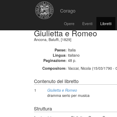
Corago
Opere
Eventi
Libretti
Giulietta e Romeo
Ancona, Baluffi, [1829]
Paese:
Italia
Lingua:
italiano
Paginazione:
48 p.
Compositore:
Vaccai, Nicola (15/03/1790 - 
Contenuto del libretto
1
Giulietta e Romeo
dramma serio per musica
Struttura