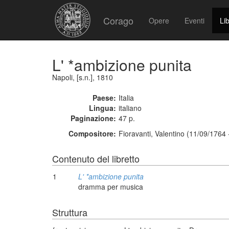
Corago
Opere
Eventi
Lib
L' *ambizione punita
Napoli, [s.n.], 1810
Paese:
Italia
Lingua:
italiano
Paginazione:
47 p.
Compositore:
Fioravanti, Valentino (11/09/1764
Contenuto del libretto
1
L' *ambizione punita
dramma per musica
Struttura