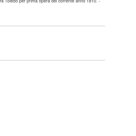
a Toledo per prima opera del corrente anno 1810. -