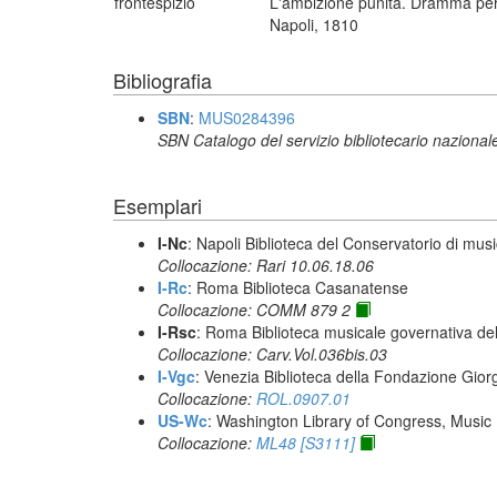
frontespizio
L'ambizione punita. Dramma per
Napoli, 1810
Bibliografia
SBN
:
MUS0284396
SBN Catalogo del servizio bibliotecario nazional
Esemplari
I-Nc
: Napoli Biblioteca del Conservatorio di musi
Collocazione: Rari 10.06.18.06
I-Rc
: Roma Biblioteca Casanatense
Collocazione: COMM 879 2
I-Rsc
: Roma Biblioteca musicale governativa del
Collocazione: Carv.Vol.036bis.03
I-Vgc
: Venezia Biblioteca della Fondazione Giorg
Collocazione:
ROL.0907.01
US-Wc
: Washington Library of Congress, Music 
Collocazione:
ML48 [S3111]