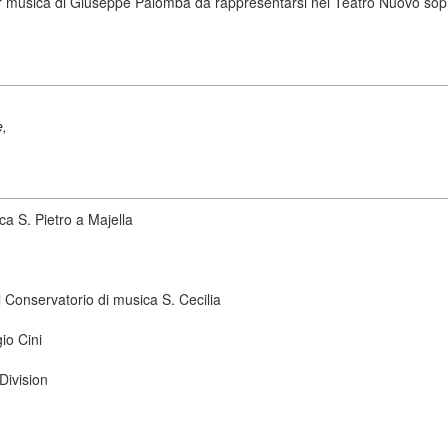
 musica di Giuseppe Palomba da rappresentarsi nel Teatro Nuovo sopr
e,
ca S. Pietro a Majella
 Conservatorio di musica S. Cecilia
io Cini
Division