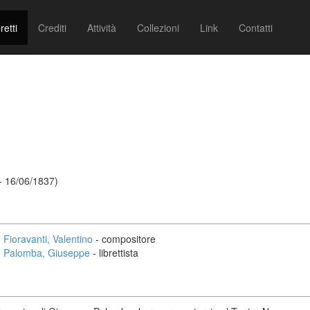
retti
Crediti
Attività
Collezioni
Link
Contatti
 - 16/06/1837)
Fioravanti, Valentino
- compositore
Palomba, Giuseppe
- librettista