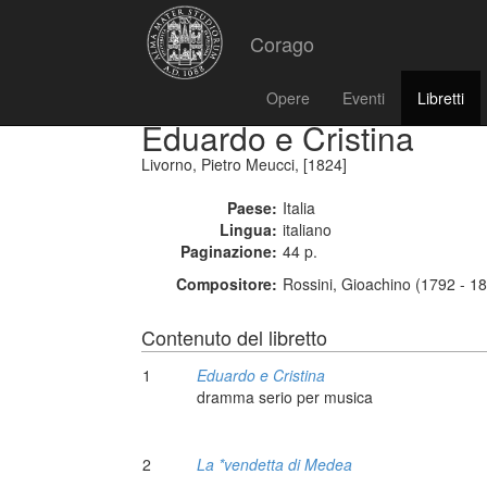
Corago
Opere
Eventi
Libretti
Eduardo e Cristina
Livorno, Pietro Meucci, [1824]
Paese:
Italia
Lingua:
italiano
Paginazione:
44 p.
Compositore:
Rossini, Gioachino (1792 - 1
Contenuto del libretto
1
Eduardo e Cristina
dramma serio per musica
2
La *vendetta di Medea