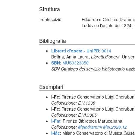
Struttura
frontespizio
Eduardo e Cristina. Dramma 
Lodovico l'estate del 1824. 
Bibliografia
Libretti d'opera - UniPD
:
9614
Bellina, Anna Laura,
Libretti d'opera,
Univer
SBN
:
MUS0323850
SBN Catalogo del servizio bibliotecario naz
Esemplari
I-Fc
: Firenze Conservatorio Luigi Cherubun
Collocazione: E.V.1338
I-Fc
: Firenze Conservatorio Luigi Cherubun
Collocazione: E.VI.3365
I-Fm
: Firenze Biblioteca Marucelliana
Collocazione:
Melodrammi Mel.2028.12
I-Mc
: Milano Conservatorio di Musica Giuse