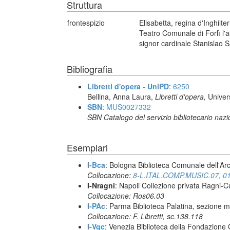
Struttura
frontespizio
Elisabetta, regina d'Inghil
Teatro Comunale di Forlì l'a
signor cardinale Stanislao S
Bibliografia
Libretti d'opera - UniPD
:
6250
Bellina, Anna Laura,
Libretti d'opera,
Univer
SBN
:
MUS0027332
SBN Catalogo del servizio bibliotecario naz
Esemplari
I-Bca
: Bologna Biblioteca Comunale dell'Ar
Collocazione:
8-L.ITAL.COMP.MUSIC.07, 0
I-Nragni
: Napoli Collezione privata Ragni-
Collocazione: Ros06.03
I-PAc
: Parma Biblioteca Palatina, sezione m
Collocazione: F. Libretti, sc.138.118
I-Vgc
: Venezia Biblioteca della Fondazione 