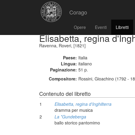
Corago
Opere
Eventi
Libretti
Elisabetta, regina d'Ingh
Ravenna, Roveri, [1821]
Paese:
Italia
Lingua:
italiano
Paginazione:
51 p.
Compositore:
Rossini, Gioachino (1792 - 1
Contenuto del libretto
1
Elisabetta, regina d'Inghilterra
dramma per musica
2
La *Gundeberga
ballo storico pantomimo