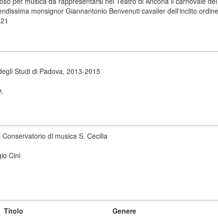
ocoso per musica da rappresentarsi nel Teatro di Ancona il carnovale d
ndissima monsignor Giannantonio Benvenuti cavalier dell'inclito ordine
821
degli Studi di Padova, 2013-2015
e,
 Conservatorio di musica S. Cecilia
io Cini
Titolo
Genere