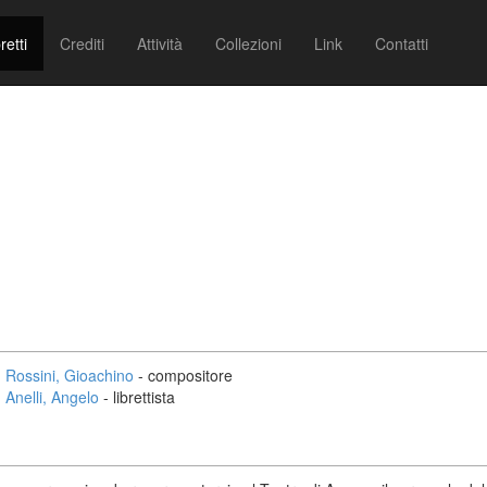
retti
Crediti
Attività
Collezioni
Link
Contatti
Rossini, Gioachino
- compositore
Anelli, Angelo
- librettista