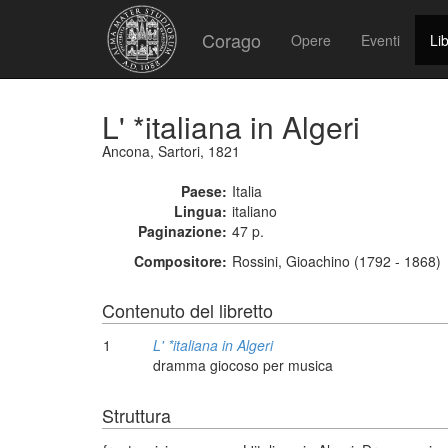
Corago
Opere
Eventi
Lib
L' *italiana in Algeri
Ancona, Sartori, 1821
Paese:
Italia
Lingua:
italiano
Paginazione:
47 p.
Compositore:
Rossini, Gioachino (1792 - 1868)
Contenuto del libretto
1
L' *italiana in Algeri
dramma giocoso per musica
Struttura