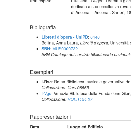
frontespizio
L'italiana in Algeri. Dramma gi
dedicato a sua eccellenza revere
di Ancona. - Ancona : Sartori, 1
Bibliografia
Libretti d'opera - UniPD
:
6448
Bellina, Anna Laura,
Libretti d'opera,
Università 
SBN
:
MUS0000732
SBN Catalogo del servizio bibliotecario nazional
Esemplari
I-Rsc
: Roma Biblioteca musicale governativa del
Collocazione: Carv.08565
I-Vgc
: Venezia Biblioteca della Fondazione Giorg
Collocazione:
ROL.1154.27
Rappresentazioni
Data
Luogo ed Edificio