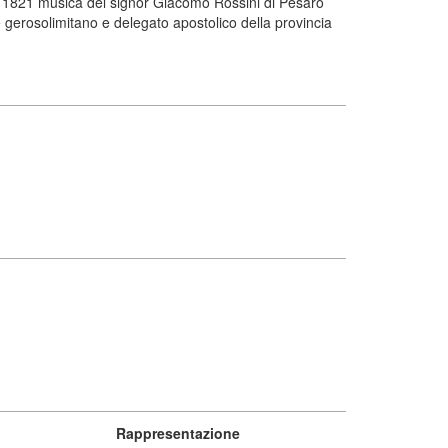
el 1821 musica del signor Giacomo Rossini di Pesaro
 gerosolimitano e delegato apostolico della provincia
Rappresentazione