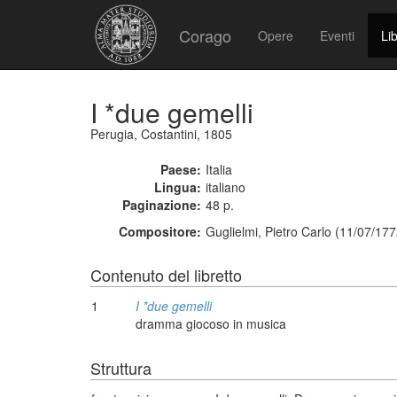
Corago
Opere
Eventi
Lib
I *due gemelli
Perugia, Costantini, 1805
Paese:
Italia
Lingua:
italiano
Paginazione:
48 p.
Compositore:
Guglielmi, Pietro Carlo (11/07/17
Contenuto del libretto
1
I *due gemelli
dramma giocoso in musica
Struttura