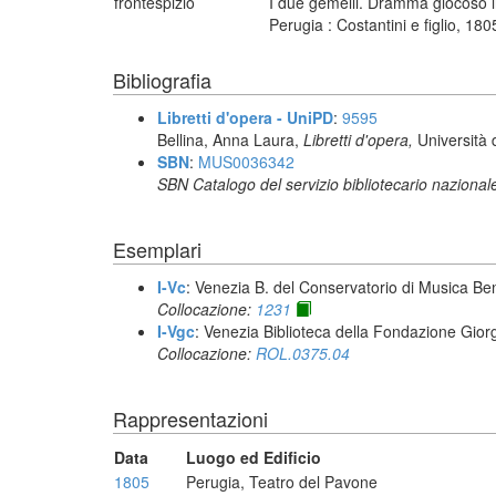
frontespizio
I due gemelli. Dramma giocoso in
Perugia : Costantini e figlio, 180
Bibliografia
Libretti d'opera - UniPD
:
9595
Bellina, Anna Laura,
Libretti d'opera,
Università 
SBN
:
MUS0036342
SBN Catalogo del servizio bibliotecario nazional
Esemplari
I-Vc
: Venezia B. del Conservatorio di Musica Be
Collocazione:
1231
I-Vgc
: Venezia Biblioteca della Fondazione Giorg
Collocazione:
ROL.0375.04
Rappresentazioni
Data
Luogo ed Edificio
1805
Perugia, Teatro del Pavone