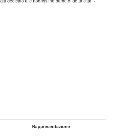
a dedicato alle nobilissime dame di detta città. -
Rappresentazione