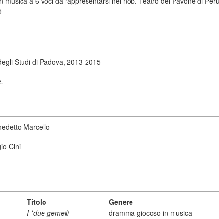
 musica a 6 voci da rappresentarsi nel nob. Teatro del Pavone di Perugi
5
degli Studi di Padova, 2013-2015
e,
nedetto Marcello
io Cini
Titolo
Genere
I *due gemelli
dramma giocoso in musica