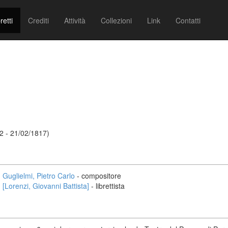
retti
Crediti
Attività
Collezioni
Link
Contatti
72 - 21/02/1817)
Guglielmi, Pietro Carlo
- compositore
[Lorenzi, Giovanni Battista]
- librettista