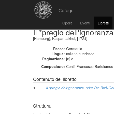
Corago
Opere
Eventi
Libretti
Il *pregio dell'ignoran
[Hamburg], Kaspar Jakhel, [1724]
Paese:
Germania
Lingua:
italiano e tedesco
Paginazione:
[8] c.
Compositore:
Conti, Francesco Bartolomeo
Contenuto del libretto
1
Il *pregio dell'ignoranza, oder Die Baß-Ge
Struttura