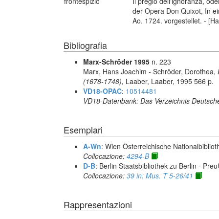
frontespizio
Il pregio dell'ignoranza, 
der Opera Don Quixot, In 
Ao. 1724. vorgestellet. - [H
Bibliografia
Marx-Schröder 1995
n. 223
Marx, Hans Joachim - Schröder, Dorothea,
(1678-1748),
Laaber, Laaber, 1995 566 p.
VD18-OPAC
:
10514481
VD18-Datenbank: Das Verzeichnis Deutsche
Esemplari
A-Wn
: Wien Österreichische Nationalbibliot
Collocazione:
4294-B
D-B
: Berlin Staatsbibliothek zu Berlin - Pre
Collocazione:
39 in: Mus. T 5-26/41
Rappresentazioni