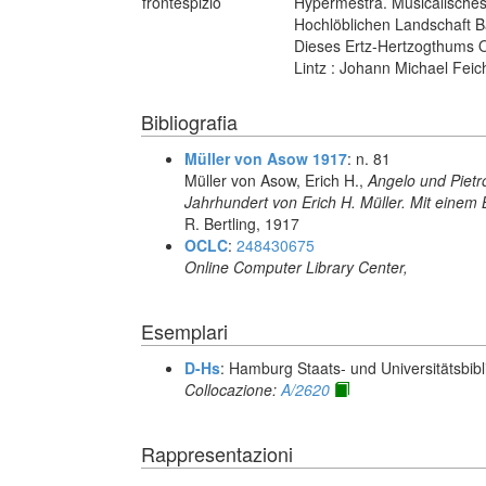
frontespizio
Hypermestra. Musicalisches
Hochlöblichen Landschaft 
Dieses Ertz-Hertzogthums Oe
Lintz : Johann Michael Feich
Bibliografia
Müller von Asow 1917
: n. 81
Müller von Asow, Erich H.,
Angelo und Pietro
Jahrhundert von Erich H. Müller. Mit einem 
R. Bertling, 1917
OCLC
:
248430675
Online Computer Library Center,
Esemplari
D-Hs
: Hamburg Staats- und Universitätsbibl
Collocazione:
A/2620
Rappresentazioni