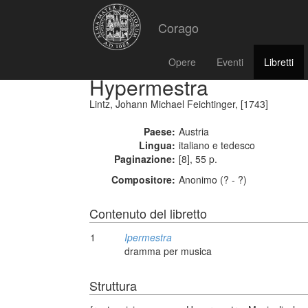
Corago
Opere
Eventi
Libretti
Hypermestra
Lintz, Johann Michael Feichtinger, [1743]
Paese:
Austria
Lingua:
italiano e tedesco
Paginazione:
[8], 55 p.
Compositore:
Anonimo (? - ?)
Contenuto del libretto
1
Ipermestra
dramma per musica
Struttura