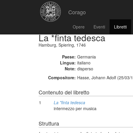
Corago
Opere
Eventi
Libretti
La *finta tedesca
Hamburg, Spiering, 1746
Paese:
Germania
Lingua:
italiano
Note:
disperso
Compositore:
Hasse, Johann Adolf (25/03/1
Contenuto del libretto
1
La *finta tedesca
intermezzo per musica
Struttura