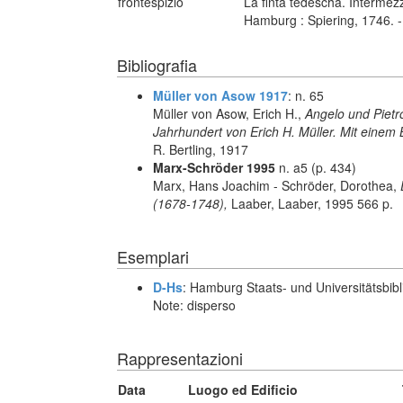
frontespizio
La finta tedescha. Intermezzo
Hamburg : Spiering, 1746. 
Bibliografia
Müller von Asow 1917
: n. 65
Müller von Asow, Erich H.,
Angelo und Pietro
Jahrhundert von Erich H. Müller. Mit einem 
R. Bertling, 1917
Marx-Schröder 1995
n. a5 (p. 434)
Marx, Hans Joachim - Schröder, Dorothea,
(1678-1748),
Laaber, Laaber, 1995 566 p.
Esemplari
D-Hs
: Hamburg Staats- und Universitätsbibl
Note: disperso
Rappresentazioni
Data
Luogo ed Edificio